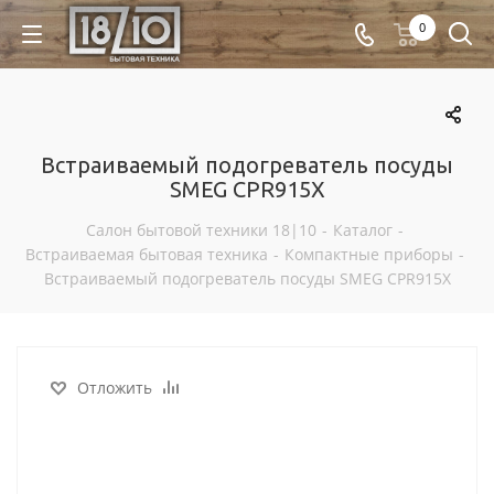
0
Встраиваемый подогреватель посуды
SMEG CPR915X
Салон бытовой техники 18|10
-
Каталог
-
Встраиваемая бытовая техника
-
Компактные приборы
-
Встраиваемый подогреватель посуды SMEG CPR915X
Отложить