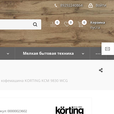
89292240864
Войти
Корзина
0
0
0
пуста
Мелкая бытовая техника
я кофемашина KORTING KCM 9830 WCG
кул:
00000023602