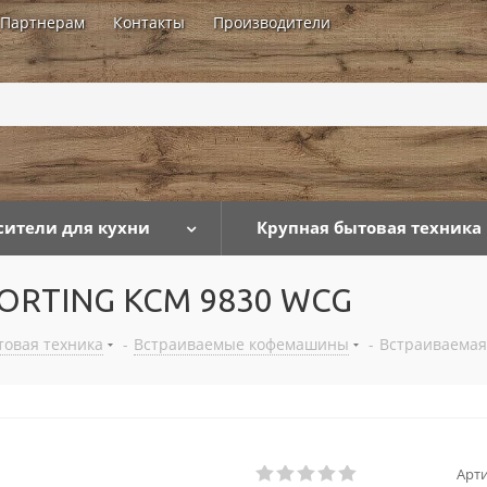
Партнерам
Контакты
Производители
...
сители для кухни
Крупная бытовая техника
KORTING KCM 9830 WCG
товая техника
-
Встраиваемые кофемашины
-
Встраиваема
Арти