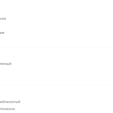
рное
ния
менный
вой/молотый
атическое