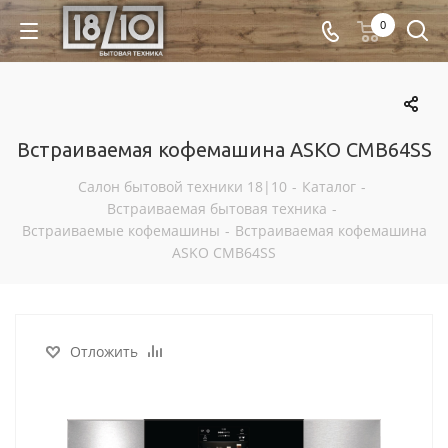
0
Встраиваемая кофемашина ASKO CMB64SS
Салон бытовой техники 18|10
-
Каталог
-
Встраиваемая бытовая техника
-
Встраиваемые кофемашины
-
Встраиваемая кофемашина
ASKO CMB64SS
Отложить