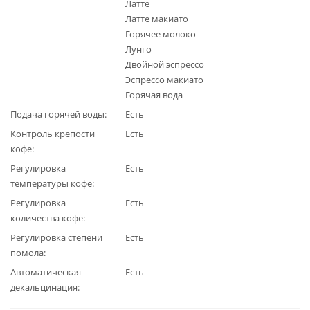
Латте
Латте макиато
Горячее молоко
Лунго
Двойной эспрессо
Эспрессо макиато
Горячая вода
Подача горячей воды
Есть
Контроль крепости
Есть
кофе
Регулировка
Есть
температуры кофе
Регулировка
Есть
количества кофе
Регулировка степени
Есть
помола
Автоматическая
Есть
декальцинация