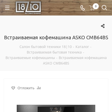
0
Встраиваемая кофемашина ASKO CMB64BS
Салон бытовой техники 18|10
-
Каталог
-
Встраиваемая бытовая техника
-
Встраиваемые кофемашины
-
Встраиваемая кофемашина
ASKO CMB64BS
Отложить