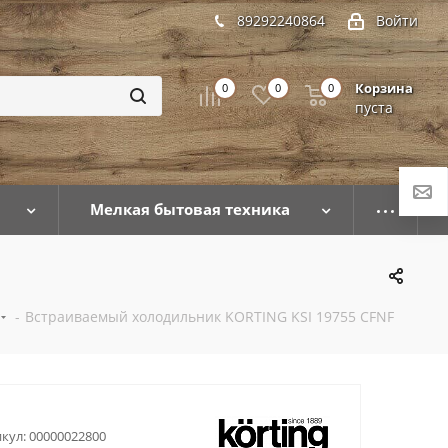
89292240864
Войти
Корзина
0
0
0
пуста
Мелкая бытовая техника
-
Встраиваемый холодильник KORTING KSI 19755 CFNF
кул:
00000022800