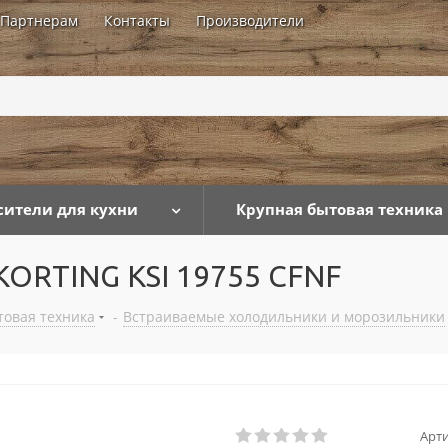
Партнерам
Контакты
Производители
...
сители для кухни
Крупная бытовая техника
KORTING KSI 19755 CFNF
товая техника
-
Встраиваемые холодильники и морозильники
Арти