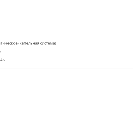
тическое (капельная система)
е
24 ч