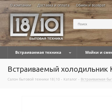
О компании
Доставка и оплата
Обмен и возврат
Встраиваемая техника
Мойки и сме
Встраиваемый холодильник K
Салон бытовой техники 18|10
-
Каталог
-
Встраиваемая бы