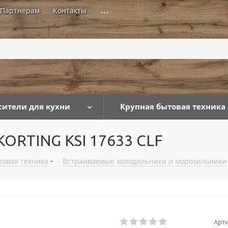
Партнерам
Контакты
...
сители для кухни
Крупная бытовая техника
ORTING KSI 17633 CLF
товая техника
-
Встраиваемые холодильники и морозильники
Арти