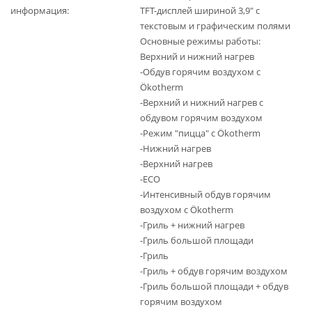
информация
TFT-дисплей шириной 3,9" с
текстовым и графическим полями
Основные режимы работы:
Верхний и нижний нагрев
-Обдув горячим воздухом с
Ökotherm
-Верхний и нижний нагрев с
обдувом горячим воздухом
-Режим "пицца" с Ökotherm
-Нижний нагрев
-Верхний нагрев
-ECO
-Интенсивный обдув горячим
воздухом с Ökotherm
-Гриль + нижний нагрев
-Гриль большой площади
-Гриль
-Гриль + обдув горячим воздухом
-Гриль большой площади + обдув
горячим воздухом