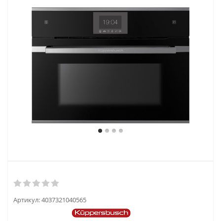
Артикул:
4037321040565