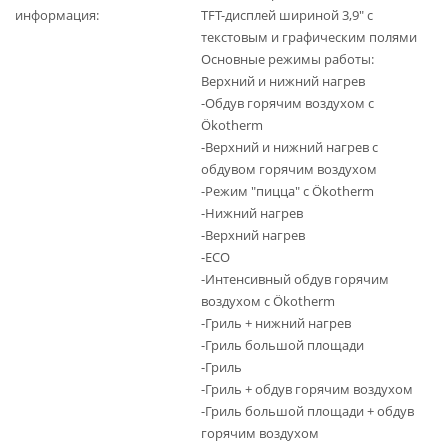
информация
TFT-дисплей шириной 3,9" с
текстовым и графическим полями
Основные режимы работы:
Верхний и нижний нагрев
-Обдув горячим воздухом с
Ökotherm
-Верхний и нижний нагрев с
обдувом горячим воздухом
-Режим "пицца" с Ökotherm
-Нижний нагрев
-Верхний нагрев
-ECO
-Интенсивный обдув горячим
воздухом с Ökotherm
-Гриль + нижний нагрев
-Гриль большой площади
-Гриль
-Гриль + обдув горячим воздухом
-Гриль большой площади + обдув
горячим воздухом