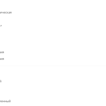
ическая
А+
ния
ния
й
менный