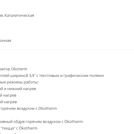
я, Каталитическая
ронная
затор Okoterm
сплей шириной 3,9" с текстовым и графическим полями
ные режимы работы:
й и нижний нагрев
й нагрев
й нагрев
горячим воздухом с Ökotherm
ивный обдув горячим воздухом с Ökotherm
"пицца" с Ökotherm