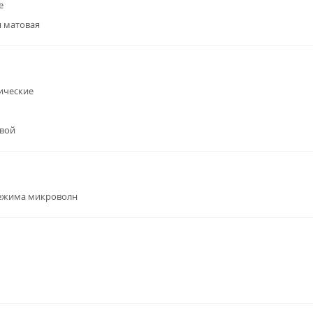
е
 матовая
ические
вой
режима микроволн