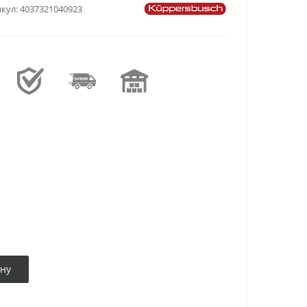
кул:
4037321040923
ину