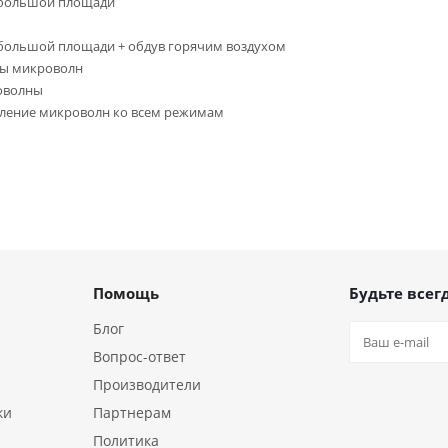
 большой площади
большой площади + обдув горячим воздухом
ы микроволн
оволны
ление микроволн ко всем режимам
Помощь
Будьте всегд
Блог
Вопрос-ответ
Производители
ки
Партнерам
Политика