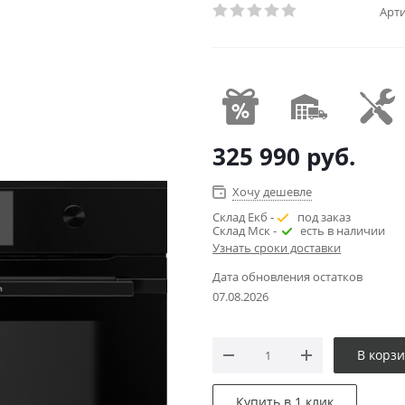
Арти
325 990
руб.
Хочу дешевле
Склад Екб -
под заказ
Склад Мск -
есть в наличии
Узнать сроки доставки
Дата обновления остатков
07.08.2026
В корз
Купить в 1 клик