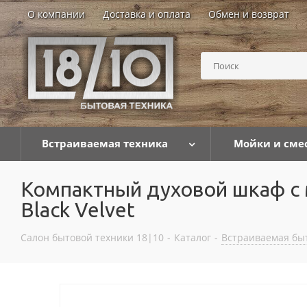
О компании
Доставка и оплата
Обмен и возврат
Встраиваемая техника
Мойки и сме
Компактный духовой шкаф с
Black Velvet
Салон бытовой техники 18|10
-
Каталог
-
Встраиваемая бы