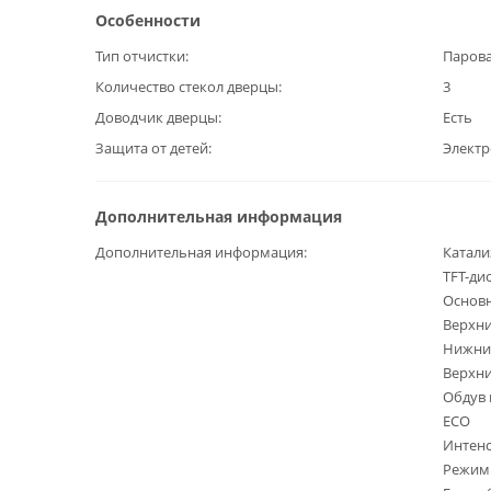
Особенности
Тип отчистки
Парова
Количество стекол дверцы
3
Доводчик дверцы
Есть
Защита от детей
Элект
Дополнительная информация
Дополнительная информация
Катали
TFT-ди
Основ
Верхни
Нижни
Верхни
Обдув 
ECO
Интенс
Режим 