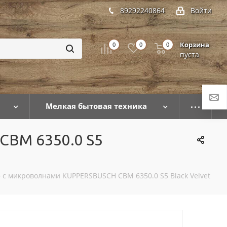
89292240864
Войти
Корзина
0
0
0
пуста
Мелкая бытовая техника
CBM 6350.0 S5
с микроволнами KUPPERSBUSCH CBM 6350.0 S5 Black Velvet