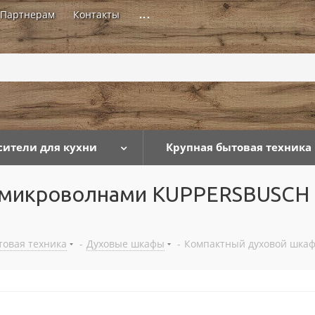
Партнерам
Контакты
...
сители для кухни
Крупная бытовая техника
 микроволнами KUPPERSBUSCH 
товая техника
-
Духовые шкафы
-
Компактный духовой шкаф 