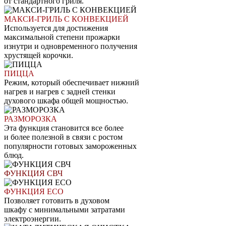
от стандартного гриля.
МАКСИ-ГРИЛЬ С КОНВЕКЦИЕЙ
Используется для достижения
максимальной степени прожарки
изнутри и одновременного получения
хрустящей корочки.
П
И
Ц
Ц
А
Режим, который обеспечивает нижний
нагрев и нагрев с задней стенки
духового шкафа общей мощностью.
РА
З
М
О
Р
О
З
К
А
Эта функция становится все более
и более полезной в связи с ростом
популярности готовых замороженных
блюд.
ФУНКЦИЯ СВЧ
ФУ
Н
К
Ц
И
Я E
C
O
Позволяет готовить в духовом
шкафу с минимальными затратами
электроэнергии.