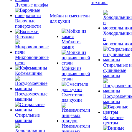
техника
Духовые шкафы
Мойки и смесители
Варочные
для кухни
поверхности
Холодильник
Вытяжки
и
Мойки из
морозильник
камня
Микроволновые
печи
Стиральные и
Мойки из
сушильные
Кофемашины
нержавеющей
машины
стали
Посудомоечные
Смесители
Посудомоечн
машины
для кухни
машины
Стиральные
Варочные
машины
центры
Измельчители
пищевых