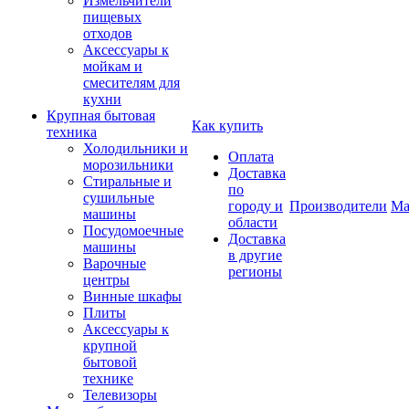
Измельчители
пищевых
отходов
Аксессуары к
мойкам и
смесителям для
кухни
Крупная бытовая
Как купить
техника
Холодильники и
Оплата
морозильники
Доставка
Стиральные и
по
сушильные
городу и
Производители
Ма
машины
области
Посудомоечные
Доставка
машины
в другие
Варочные
регионы
центры
Винные шкафы
Плиты
Аксессуары к
крупной
бытовой
технике
Телевизоры