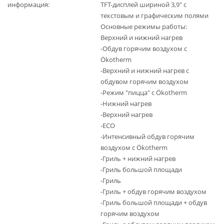
информация
TFT-дисплей шириной 3,9" с
текстовым и графическим полями
Основные режимы работы:
Верхний и нижний нагрев
-Обдув горячим воздухом с
Ökotherm
-Верхний и нижний нагрев с
обдувом горячим воздухом
-Режим "пицца" с Ökotherm
-Нижний нагрев
-Верхний нагрев
-ECO
-Интенсивный обдув горячим
воздухом с Ökotherm
-Гриль + нижний нагрев
-Гриль большой площади
-Гриль
-Гриль + обдув горячим воздухом
-Гриль большой площади + обдув
горячим воздухом