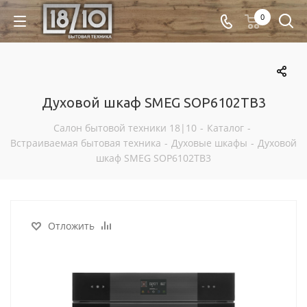
0
Духовой шкаф SMEG SOP6102TB3
Салон бытовой техники 18|10
-
Каталог
-
Встраиваемая бытовая техника
-
Духовые шкафы
-
Духовой
шкаф SMEG SOP6102TB3
Отложить