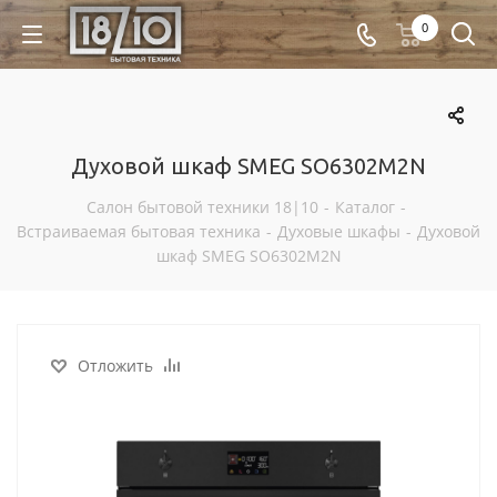
0
Духовой шкаф SMEG SO6302M2N
Салон бытовой техники 18|10
-
Каталог
-
Встраиваемая бытовая техника
-
Духовые шкафы
-
Духовой
шкаф SMEG SO6302M2N
Отложить