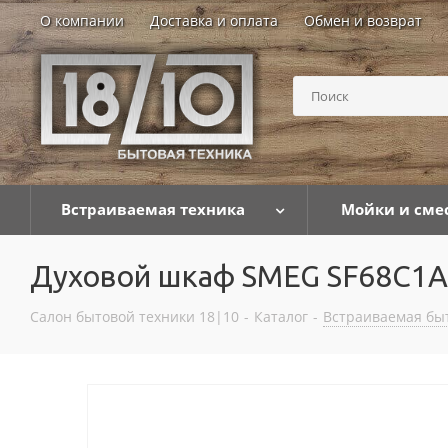
О компании
Доставка и оплата
Обмен и возврат
Встраиваемая техника
Мойки и сме
Духовой шкаф SMEG SF68C1
Салон бытовой техники 18|10
-
Каталог
-
Встраиваемая бы