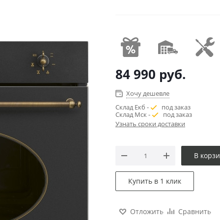
84 990
руб.
Хочу дешевле
Склад Екб -
под заказ
Склад Мск -
под заказ
Узнать сроки доставки
В корз
Купить в 1 клик
Отложить
Сравнить