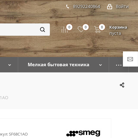
89292240864
Войти
Корзина
0
0
0
пуста
Мелкая бытовая техника
C1AO
кул:
SF68C1AO