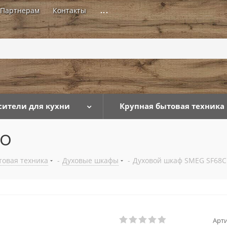
Партнерам
Контакты
...
сители для кухни
Крупная бытовая техника
AO
товая техника
-
Духовые шкафы
-
Духовой шкаф SMEG SF68
Арти