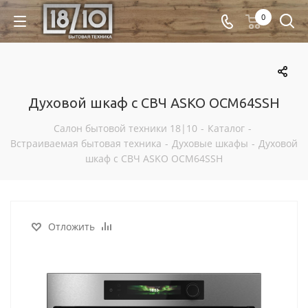
0
Духовой шкаф с СВЧ ASKO OCM64SSH
Салон бытовой техники 18|10
-
Каталог
-
Встраиваемая бытовая техника
-
Духовые шкафы
-
Духовой
шкаф с СВЧ ASKO OCM64SSH
Отложить