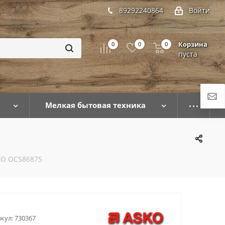
89292240864
Войти
Корзина
0
0
0
пуста
Мелкая бытовая техника
KO OCS8687S
кул:
730367