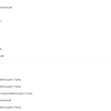
ическая
А+
я
ния
веющая сталь
веющая сталь
/нержавеющая сталь
менный
веющая сталь