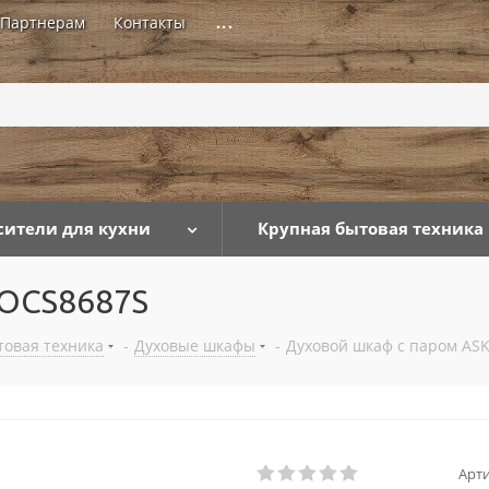
Партнерам
Контакты
...
сители для кухни
Крупная бытовая техника
 OCS8687S
товая техника
-
Духовые шкафы
-
Духовой шкаф с паром AS
Арти