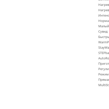
Нагрев
Нагрев
Интен
Норма
Малый
Сувид:
Быстры
WarmPl
StayWa
STEPba
AutoRo
Пригот
Регули
Режимы
Прямая
MultiS