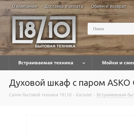
О компании
Доставка и оплата
Обмен и возврат
Встраиваемая техника
Мойки и сме
Духовой шкаф с паром ASKO
Салон бытовой техники 18|10
-
Каталог
-
Встраиваемая бы