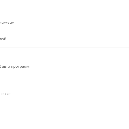
ические
вой
60 авто программ
невые