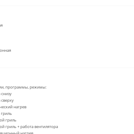
ая
ронная
ии, программы, режимы:
 снизу
 сверху
ческий нагрев
 гриль
ой гриль
й гриль + работа вентилятора
ляционный нагрев