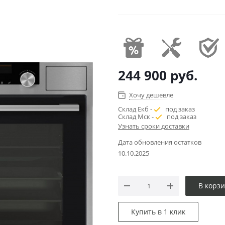
244 900
руб.
Хочу дешевле
Склад Екб -
под заказ
Склад Мск -
под заказ
Узнать сроки доставки
Дата обновления остатков
10.10.2025
В корз
Купить в 1 клик