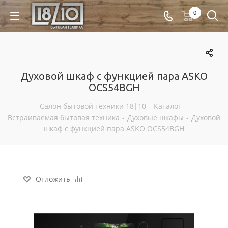
0
Духовой шкаф с функцией пара ASKO
OCS54BGH
Салон бытовой техники 18|10
-
Каталог
-
Встраиваемая бытовая техника
-
Духовые шкафы
-
Духовой
шкаф с функцией пара ASKO OCS54BGH
Отложить