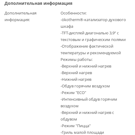
Дополнительная информация
Дополнительная
Особенности:
информация
-ökotherm®-катализатор духового
шкафа
-TFT-дисплей диагональю 3,9“ с
текстовым и графическим полями
-Отображение фактической
температуры и рекомендуемой
Режимы работы:
-Верхний и нижний нагрев
-Верхний нагрев
-Нижний нагрев
-Обдув горячим воздухом
-Режим "ECO"
-Интенсивный обдув горячим
воздухом
-Верхний и нижний нагрев с
обдувом
-Режим "Пицца"
-Гриль малой площади