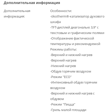
Дополнительная информация
Дополнительная
Особенности:
информация
-ökotherm®-катализатор духового
шкафа
-TFT-дисплей диагональю 3,9“ с
текстовым и графическим полями
-Отображение фактической
температуры и рекомендуемой
Режимы работы:
-Верхний и нижний нагрев
-Верхний нагрев
-Нижний нагрев
-Обдув горячим воздухом
-Режим "ECO"
-Интенсивный обдув горячим
воздухом
-Верхний и нижний нагрев с
обдувом
-Режим "Пицца"
-Гриль малой площади