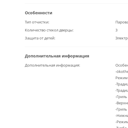
Особенности
Тип отчистки
Парова
Количество стекол дверцы
3
Защита от детей
Элект
Дополнительная информация
Дополнительная информация
Особен
-ökoth
Режим
-Тради
-Тради
-Гриль
-Верхни
-Гриль
-Нижни
-Режим