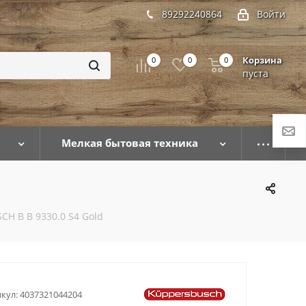
89292240864
Войти
Корзина
0
0
0
пуста
Мелкая бытовая техника
H B B 9330.0 S4 Gold
кул:
4037321044204