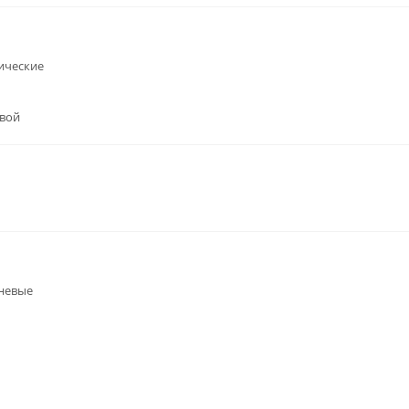
ические
вой
невые