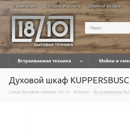
О компании
Доставка и оплата
Обмен и возврат
Встраиваемая техника
Мойки и сме
Духовой шкаф KUPPERSBUSCH 
Салон бытовой техники 18|10
-
Каталог
-
Встраиваемая бы