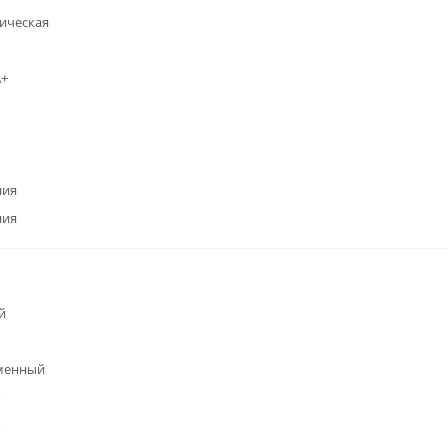
ическая
А+
ния
ния
й
менный
о
о