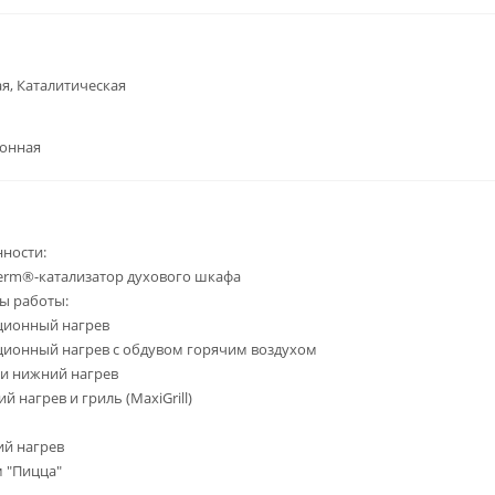
я, Каталитическая
ронная
ности:
erm®-катализатор духового шкафа
ы работы:
ционный нагрев
ционный нагрев с обдувом горячим воздухом
 и нижний нагрев
й нагрев и гриль (MaxiGrill)
й нагрев
 "Пицца"