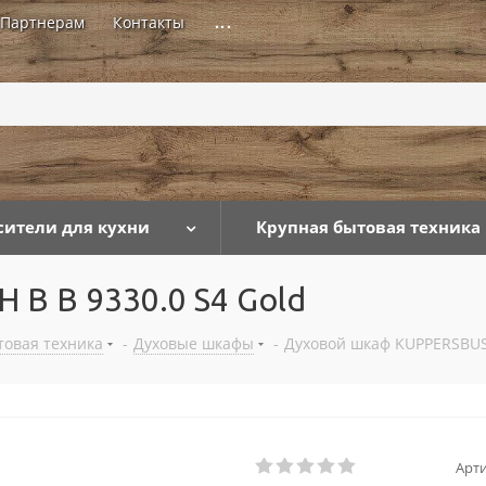
Партнерам
Контакты
...
сители для кухни
Крупная бытовая техника
B B 9330.0 S4 Gold
товая техника
-
Духовые шкафы
-
Духовой шкаф KUPPERSBUSC
Арти