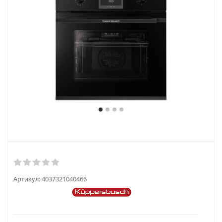
Артикул:
4037321040466