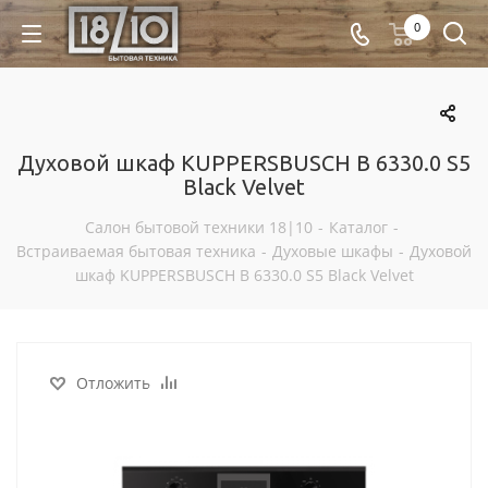
0
Духовой шкаф KUPPERSBUSCH B 6330.0 S5
Black Velvet
Салон бытовой техники 18|10
-
Каталог
-
Встраиваемая бытовая техника
-
Духовые шкафы
-
Духовой
шкаф KUPPERSBUSCH B 6330.0 S5 Black Velvet
Отложить