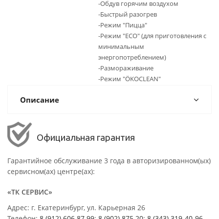
-Обдув горячим воздухом
-Быстрый разогрев
-Режим "Пицца"
-Режим "ECO" (для приготовления с
минимальным
энергопотреблением)
-Размораживание
-Режим "ÖKOCLEAN"
Описание
Официальная гарантия
Гарантийное обслуживание 3 года в авторизированном(ых)
сервисном(ах) центре(ах):
«ТК СЕРВИС»
Адрес: г. Екатеринбург, ул. Карьерная 26
Телефон:
8 (912) 606 87 99
;
8 (902) 875 20
;
8
(343) 319-40-96