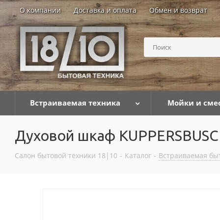
О компании
Доставка и оплата
Обмен и возврат
Встраиваемая техника
Мойки и сме
Духовой шкаф KUPPERSBUSCH B
Салон бытовой техники 18|10
-
Каталог
-
Встраиваемая бы