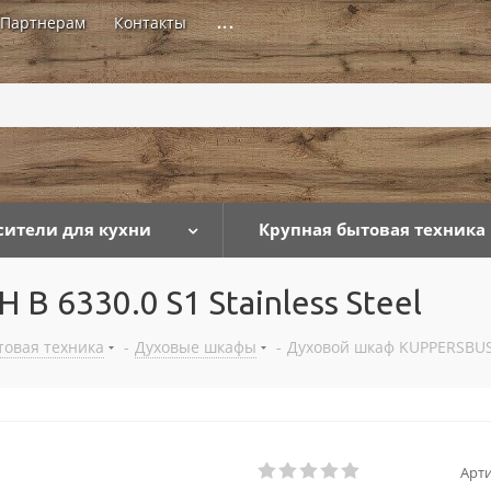
Партнерам
Контакты
...
сители для кухни
Крупная бытовая техника
 6330.0 S1 Stainless Steel
товая техника
-
Духовые шкафы
-
Духовой шкаф KUPPERSBUSCH
Арти