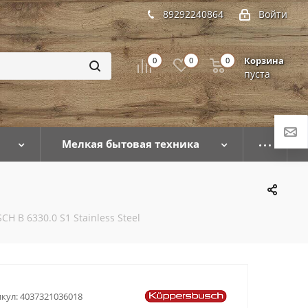
89292240864
Войти
Корзина
0
0
0
пуста
Мелкая бытовая техника
 B 6330.0 S1 Stainless Steel
кул:
4037321036018