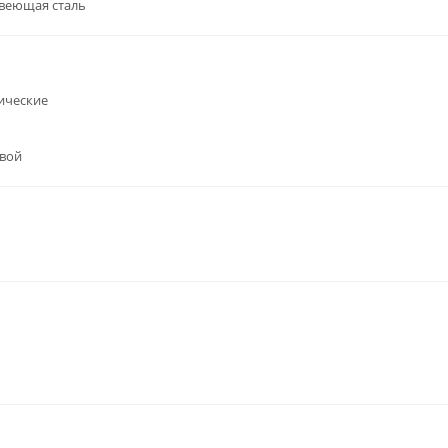
веющая сталь
ические
вой