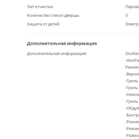
Тип отчистки
Парова
Количество стекол дверцы
3
Защита от детей
Элект
Дополнительная информация
Дополнительная информация
Особен
-ökoth
Режим
-Верхн
-Гриль
-Грил
-Нижни
-Гриль
-Обдув
-Быстр
-Режим
-Режим
-Разм