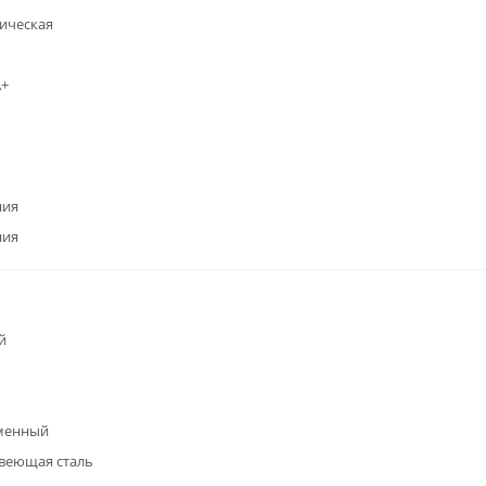
ическая
А+
ния
ния
й
менный
веющая сталь