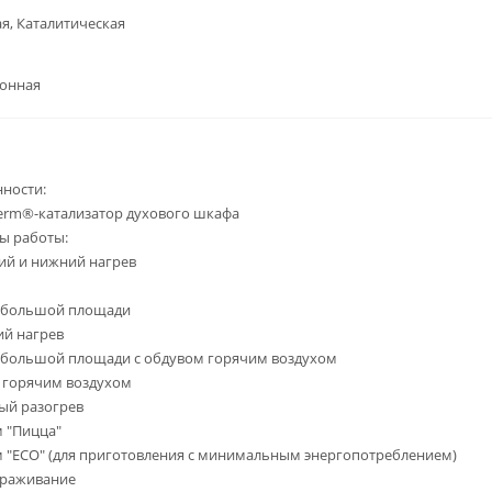
я, Каталитическая
ронная
ности:
erm®-катализатор духового шкафа
ы работы:
ий и нижний нагрев
ь большой площади
й нагрев
 большой площади с обдувом горячим воздухом
 горячим воздухом
ый разогрев
 "Пицца"
 "ECO" (для приготовления с минимальным энергопотреблением)
ораживание