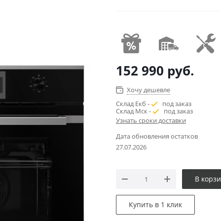
152 990
руб.
Хочу дешевле
Склад Екб -
под заказ
Склад Мск -
под заказ
Узнать сроки доставки
Дата обновления остатков
27.07.2026
В корз
Купить в 1 клик