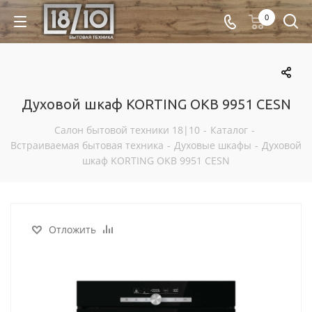
0
Духовой шкаф KORTING OKB 9951 CESN
Салон бытовой техники 18|10
-
Каталог
-
Встраиваемая бытовая техника
-
Духовые шкафы
-
Духовой
шкаф KORTING OKB 9951 CESN
Отложить