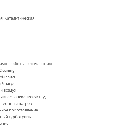
я, Каталитическая
жимов работы включающих:
Сleaning
ой гриль
й нагрев
й воздух
ивное запекание(Air Fry)
кционный нагрев
нное приготовление
ный турбогриль
ение