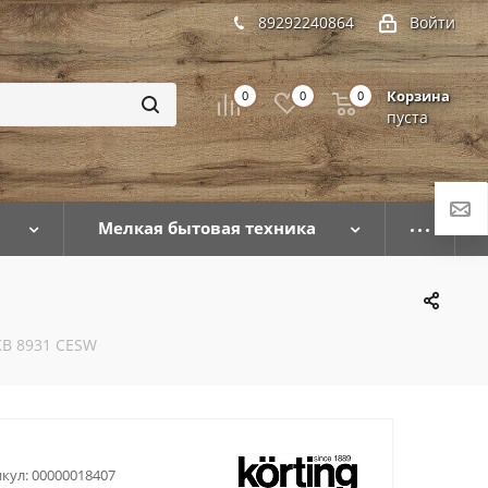
89292240864
Войти
Корзина
0
0
0
пуста
Мелкая бытовая техника
KB 8931 CESW
кул:
00000018407