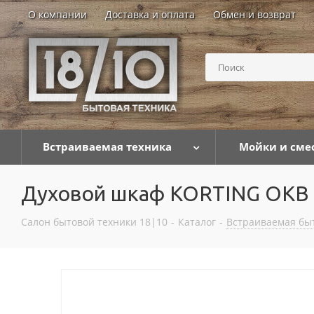
О компании
Доставка и оплата
Обмен и возврат
Встраиваемая техника
Мойки и сме
Духовой шкаф KORTING OKB
Салон бытовой техники 18|10
-
Каталог
-
Встраиваемая бы