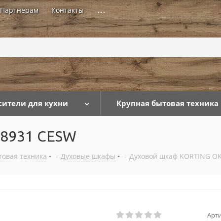
Партнерам
Контакты
...
сители для кухни
Крупная бытовая техника
 8931 CESW
товая техника
-
Духовые шкафы
-
Духовой шкаф KORTING O
Арти