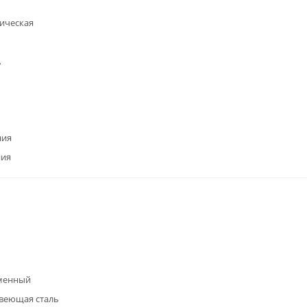
ическая
А
ния
ния
менный
веющая сталь