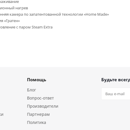
раживание
ционный нагрев
нняя камера по запатентованной технологии «Home Made»
я «Гратен»
овление с паром Steam Extra
Помощь
Будьте всегд
Блог
Вопрос-ответ
Производители
ки
Партнерам
Политика