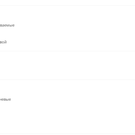
иваемые
вой
невые