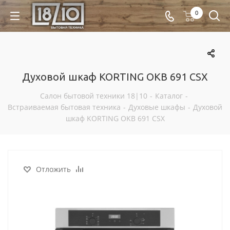
0
Духовой шкаф KORTING OKB 691 CSX
Салон бытовой техники 18|10
-
Каталог
-
Встраиваемая бытовая техника
-
Духовые шкафы
-
Духовой
шкаф KORTING OKB 691 CSX
Отложить