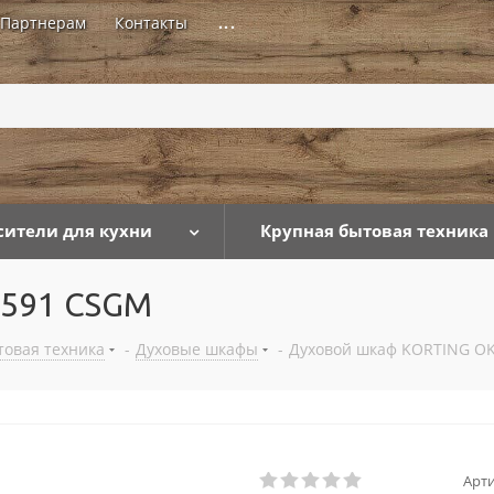
Партнерам
Контакты
...
сители для кухни
Крупная бытовая техника
 591 CSGM
товая техника
-
Духовые шкафы
-
Духовой шкаф KORTING O
Арти