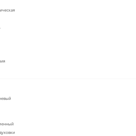
ическая
А
ния
невый
менный
 духовки