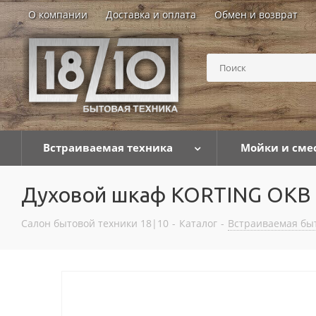
О компании
Доставка и оплата
Обмен и возврат
Встраиваемая техника
Мойки и сме
Духовой шкаф KORTING OKB
Салон бытовой техники 18|10
-
Каталог
-
Встраиваемая бы