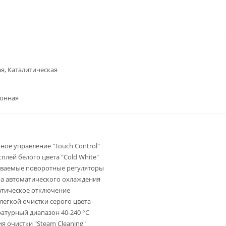
я, Каталитическая
ронная
ное управление "Touch Control"
сплей белого цвета "Cold White"
иваемые поворотные регуляторы
а автоматического охлаждения
тическое отключение
легкой очистки серого цвета
атурный диапазон 40-240 °C
я очистки "Steam Cleaning"