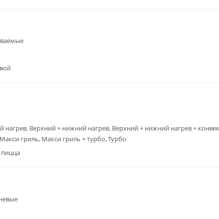
иваемые
вой
 нагрев, Верхний + нижний нагрев, Верхний + нижний нагрев + конвек
 Макси гриль, Макси гриль + турбо, Турбо
 пицца
невые