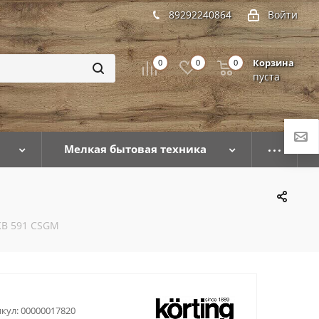
89292240864
Войти
Корзина
0
0
0
пуста
Мелкая бытовая техника
KB 591 CSGM
кул:
00000017820