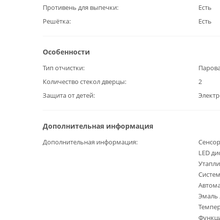
Противень для выпечки
Есть
Решётка
Есть
Особенности
Тип отчистки
Парова
Количество стекол дверцы
2
Защита от детей
Элект
Дополнительная информация
Дополнительная информация
Сенсор
LED ди
Утапл
Систем
Автома
Эмаль 
Темпер
Функци