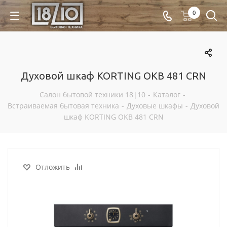
0
Духовой шкаф KORTING OKB 481 CRN
Салон бытовой техники 18|10
-
Каталог
-
Встраиваемая бытовая техника
-
Духовые шкафы
-
Духовой
шкаф KORTING OKB 481 CRN
Отложить