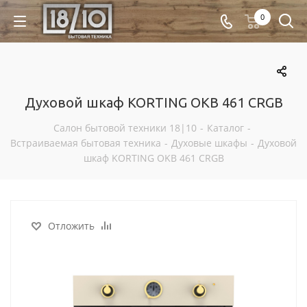
0
Духовой шкаф KORTING OKB 461 CRGB
Салон бытовой техники 18|10
-
Каталог
-
Встраиваемая бытовая техника
-
Духовые шкафы
-
Духовой
шкаф KORTING OKB 461 CRGB
Отложить