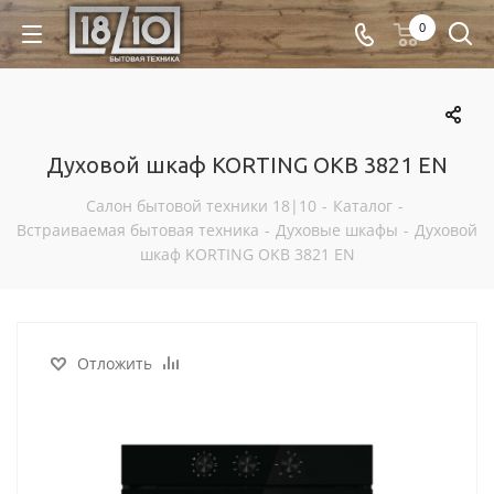
0
Духовой шкаф KORTING OKB 3821 EN
Салон бытовой техники 18|10
-
Каталог
-
Встраиваемая бытовая техника
-
Духовые шкафы
-
Духовой
шкаф KORTING OKB 3821 EN
Отложить