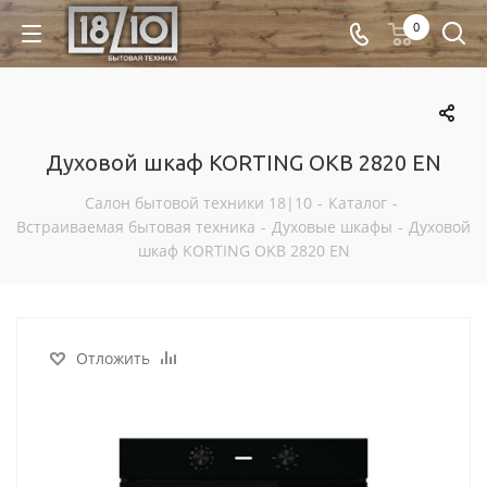
0
Духовой шкаф KORTING OKB 2820 EN
Салон бытовой техники 18|10
-
Каталог
-
Встраиваемая бытовая техника
-
Духовые шкафы
-
Духовой
шкаф KORTING OKB 2820 EN
Отложить