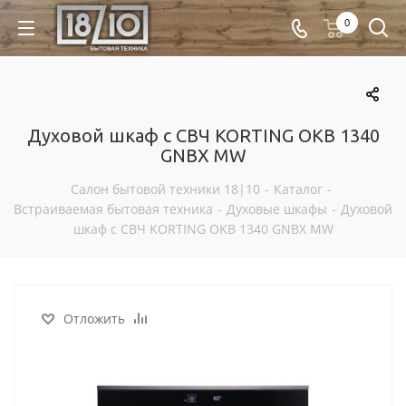
0
Духовой шкаф с СВЧ KORTING OKB 1340
GNBX MW
Салон бытовой техники 18|10
-
Каталог
-
Встраиваемая бытовая техника
-
Духовые шкафы
-
Духовой
шкаф с СВЧ KORTING OKB 1340 GNBX MW
Отложить