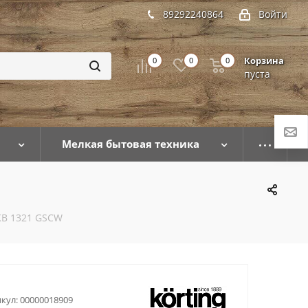
89292240864
Войти
Корзина
0
0
0
пуста
Мелкая бытовая техника
KB 1321 GSCW
кул:
00000018909