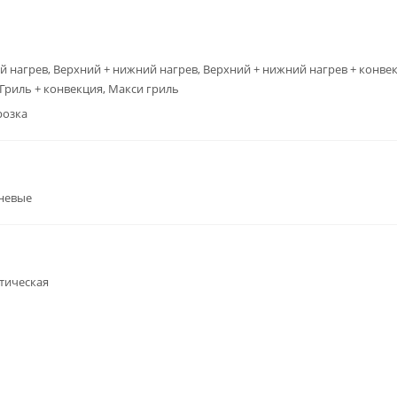
 нагрев, Верхний + нижний нагрев, Верхний + нижний нагрев + конвек
 Гриль + конвекция, Макси гриль
розка
невые
тическая