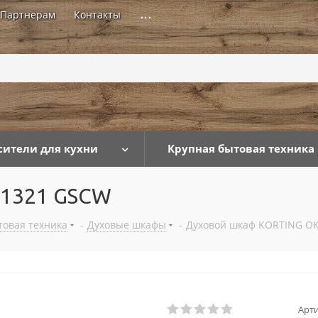
Партнерам
Контакты
...
сители для кухни
Крупная бытовая техника
 1321 GSCW
товая техника
-
Духовые шкафы
-
Духовой шкаф KORTING O
Арти