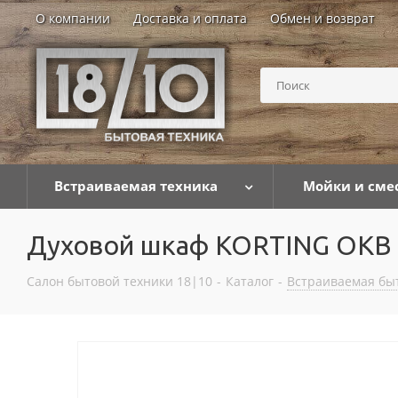
О компании
Доставка и оплата
Обмен и возврат
Встраиваемая техника
Мойки и сме
Духовой шкаф KORTING OKB
Салон бытовой техники 18|10
-
Каталог
-
Встраиваемая бы