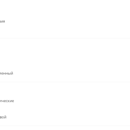
ния
менный
ические
вой