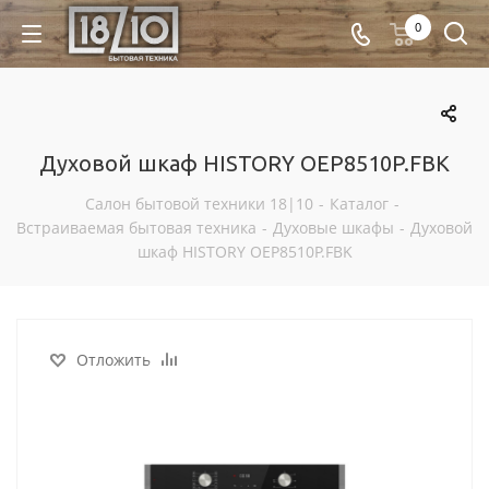
0
Духовой шкаф HISTORY OEP8510P.FBK
Салон бытовой техники 18|10
-
Каталог
-
Встраиваемая бытовая техника
-
Духовые шкафы
-
Духовой
шкаф HISTORY OEP8510P.FBK
Отложить