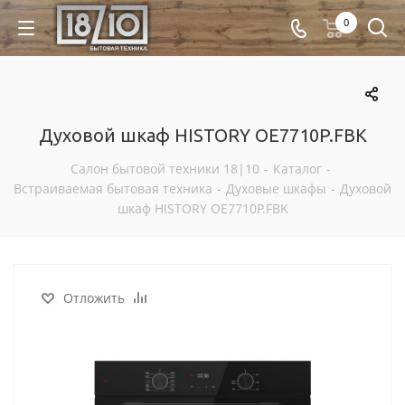
0
Духовой шкаф HISTORY OE7710P.FBK
Салон бытовой техники 18|10
-
Каталог
-
Встраиваемая бытовая техника
-
Духовые шкафы
-
Духовой
шкаф HISTORY OE7710P.FBK
Отложить