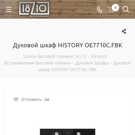
0
Духовой шкаф HISTORY OE7710C.FBK
Салон бытовой техники 18|10
-
Каталог
-
Встраиваемая бытовая техника
-
Духовые шкафы
-
Духовой
шкаф HISTORY OE7710C.FBK
Отложить