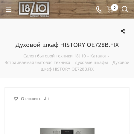
0
Духовой шкаф HISTORY OE728B.FIX
Салон бытовой техники 18|10
-
Каталог
-
Встраиваемая бытовая техника
-
Духовые шкафы
-
Духовой
шкаф HISTORY OE728B.FIX
Отложить