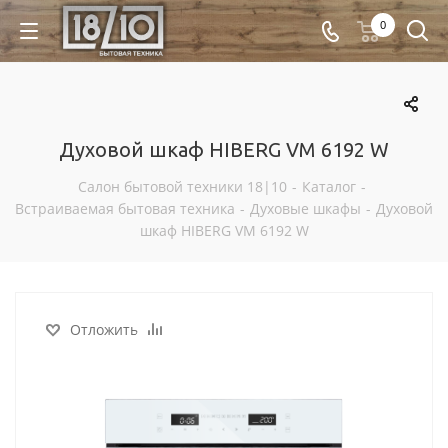
0
Духовой шкаф HIBERG VM 6192 W
Салон бытовой техники 18|10
-
Каталог
-
Встраиваемая бытовая техника
-
Духовые шкафы
-
Духовой
шкаф HIBERG VM 6192 W
Отложить