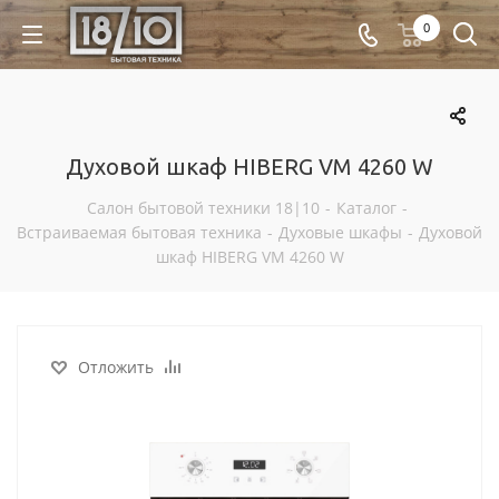
0
Духовой шкаф HIBERG VM 4260 W
Салон бытовой техники 18|10
-
Каталог
-
Встраиваемая бытовая техника
-
Духовые шкафы
-
Духовой
шкаф HIBERG VM 4260 W
Отложить