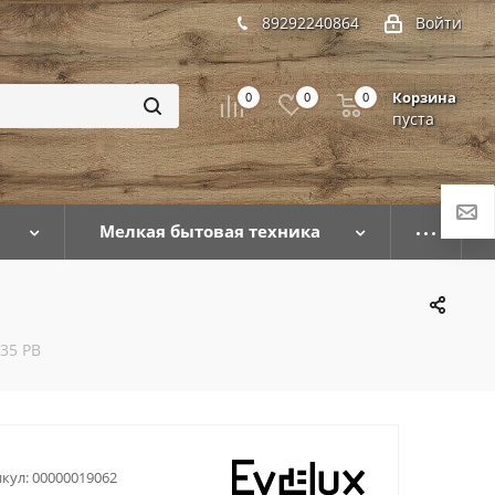
89292240864
Войти
Корзина
0
0
0
пуста
Мелкая бытовая техника
35 PB
кул:
00000019062