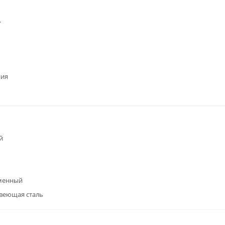
А
ния
й
менный
веющая сталь