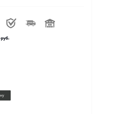
руб.
ину