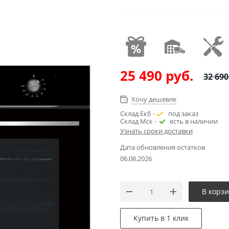
25 490
руб.
32 690
Хочу дешевле
Склад Екб -
под заказ
Склад Мск -
есть в наличии
Узнать сроки доставки
Дата обновления остатков
06.08.2026
В корз
Купить в 1 клик