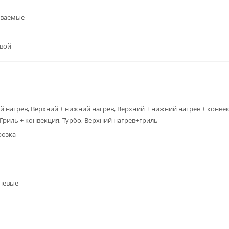
иваемые
вой
 нагрев, Верхний + нижний нагрев, Верхний + нижний нагрев + конвек
 Гриль + конвекция, Турбо, Верхний нагрев+гриль
розка
невые