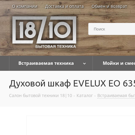
О компании
Доставка и оплата
Обмен и возврат
Встраиваемая техника
Мойки и сме
Духовой шкаф EVELUX EO 63
Салон бытовой техники 18|10
-
Каталог
-
Встраиваемая бы