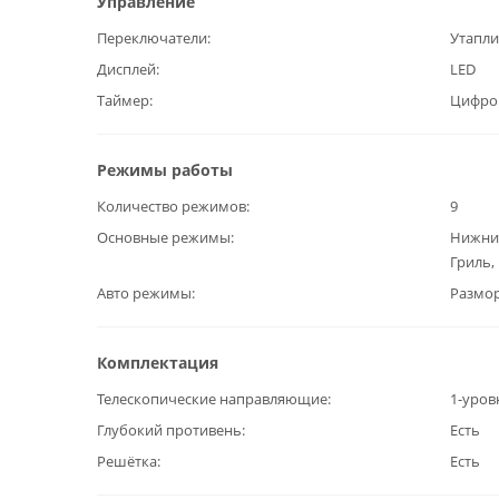
Управление
Переключатели
Утапл
Дисплей
LED
Таймер
Цифро
Режимы работы
Количество режимов
9
Основные режимы
Нижний
Гриль,
Авто режимы
Размо
Комплектация
Телескопические направляющие
1-уров
Глубокий противень
Есть
Решётка
Есть