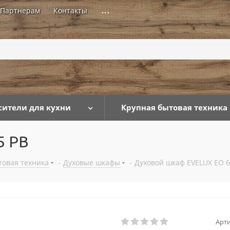
Партнерам
Контакты
...
сители для кухни
Крупная бытовая техника
5 PB
товая техника
-
Духовые шкафы
-
Духовой шкаф EVELUX EO 6
Арти