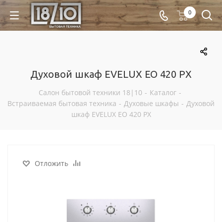
0
Духовой шкаф EVELUX EO 420 PX
Салон бытовой техники 18|10
-
Каталог
-
Встраиваемая бытовая техника
-
Духовые шкафы
-
Духовой
шкаф EVELUX EO 420 PX
Отложить