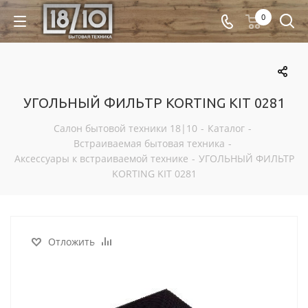
0
УГОЛЬНЫЙ ФИЛЬТР KORTING KIT 0281
Салон бытовой техники 18|10
-
Каталог
-
Встраиваемая бытовая техника
-
Аксессуары к встраиваемой технике
-
УГОЛЬНЫЙ ФИЛЬТР
KORTING KIT 0281
Отложить