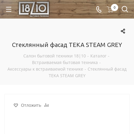
0
Стеклянный фасад TEKA STEAM GREY
Салон бытовой техники 18|10
-
Каталог
-
Встраиваемая бытовая техника
-
Аксессуары к встраиваемой технике
-
Стеклянный фасад
TEKA STEAM GREY
Отложить