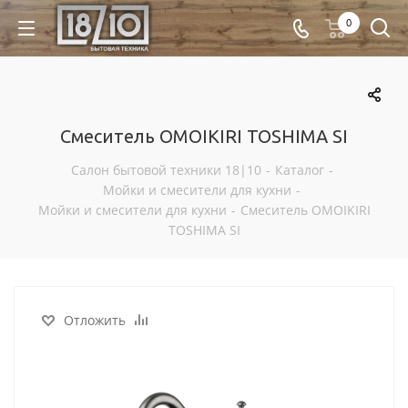
0
Смеситель OMOIKIRI TOSHIMA SI
Салон бытовой техники 18|10
-
Каталог
-
Мойки и смесители для кухни
-
Мойки и смесители для кухни
-
Смеситель OMOIKIRI
TOSHIMA SI
Отложить