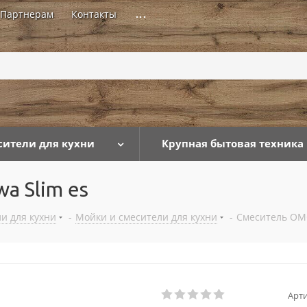
Партнерам
Контакты
...
сители для кухни
Крупная бытовая техника
a Slim es
и для кухни
-
Мойки и смесители для кухни
-
Смеситель OMO
Арти