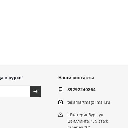
а в курсе!
Наши контакты
89292240864
tekamartmag@mail.ru
г.Екатеринбург, ул.
Цвиллинга, 1, 9 этаж,
галерея "б"