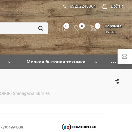
89292240864
Войти
Корзина
0
0
0
пуста
Мелкая бытовая техника
IKIRI Shinagawa Slim es
кул:
4994538