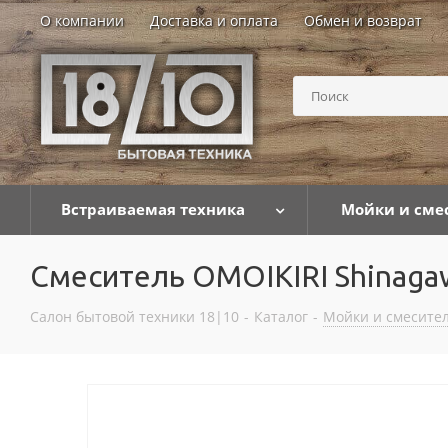
О компании
Доставка и оплата
Обмен и возврат
Встраиваемая техника
Мойки и сме
Смеситель OMOIKIRI Shinagaw
Салон бытовой техники 18|10
-
Каталог
-
Мойки и смесител