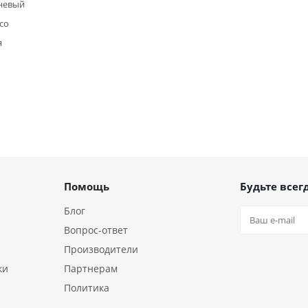
невый
со
я
Помощь
Будьте всегд
Блог
Вопрос-ответ
Производители
ки
Партнерам
Политика