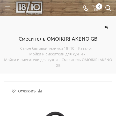
0
Смеситель OMOIKIRI AKENO GB
Салон бытовой техники 18|10
-
Каталог
-
Мойки и смесители для кухни
-
Мойки и смесители для кухни
-
Смеситель OMOIKIRI AKENO
GB
Отложить