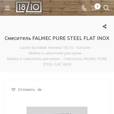
0
Смеситель FALMEC PURE STEEL FLAT INOX
Салон бытовой техники 18|10
-
Каталог
-
Мойки и смесители для кухни
-
Мойки и смесители для кухни
-
Смеситель FALMEC PURE
STEEL FLAT INOX
Отложить