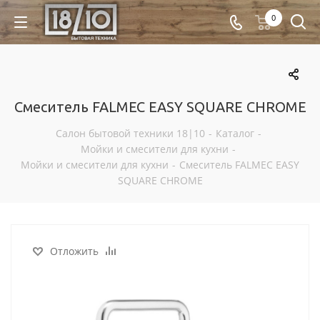
0
Смеситель FALMEC EASY SQUARE CHROME
Салон бытовой техники 18|10
-
Каталог
-
Мойки и смесители для кухни
-
Мойки и смесители для кухни
-
Смеситель FALMEC EASY
SQUARE CHROME
Отложить