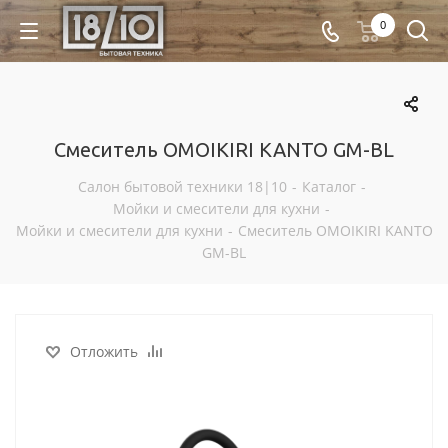
0
Cмеситель OMOIKIRI KANTO GM-BL
Салон бытовой техники 18|10
-
Каталог
-
Мойки и смесители для кухни
-
Мойки и смесители для кухни
-
Cмеситель OMOIKIRI KANTO
GM-BL
Отложить