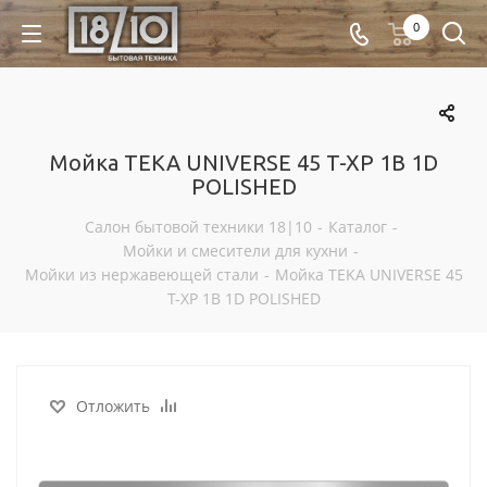
0
Мойка TEKA UNIVERSE 45 T-XP 1B 1D
POLISHED
Салон бытовой техники 18|10
-
Каталог
-
Мойки и смесители для кухни
-
Мойки из нержавеющей стали
-
Мойка TEKA UNIVERSE 45
T-XP 1B 1D POLISHED
Отложить