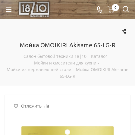
0
Мойка OMOIKIRI Akisame 65-LG-R
Салон бытовой техники 18|10
-
Каталог
-
Мойки и смесители для кухни
-
Мойки из нержавеющей стали
-
Мойка OMOIKIRI Akisame
65-LG-R
Отложить